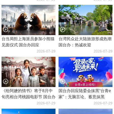
台当局拒上海派员参加小熊猫
台湾民众赴大陆旅游形成热潮
见面仪式 国台办回应
国台办：热诚欢迎
2026-07-29
2026-07-29
《给阿嬷的情书》将于8月中
国台办回应陆委会抹黑“台青e
旬亮相台湾桃园电影节 国台办
家”：无脑言论、蓄意抹黑
回应
2026-07-29
2026-07-29