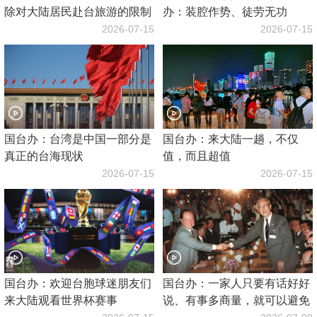
除对大陆居民赴台旅游的限制
办：装腔作势、徒劳无功
2026-07-15
2026-07-15
国台办：台湾是中国一部分是
国台办：来大陆一趟，不仅
真正的台海现状
值，而且超值
2026-07-15
2026-07-15
国台办：欢迎台胞球迷朋友们
国台办：一家人只要有话好好
来大陆观看世界杯赛事
说、有事多商量，就可以避免