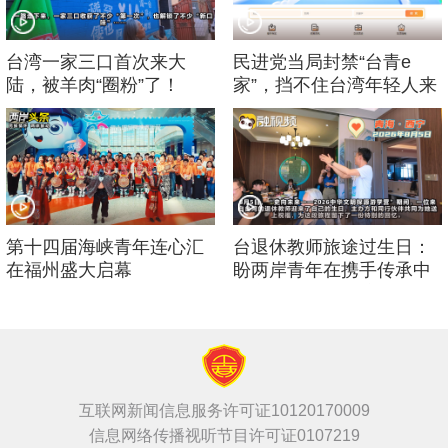
台湾一家三口首次来大
民进党当局封禁“台青e
陆，被羊肉“圈粉”了！
家”，挡不住台湾年轻人来
大陆的脚步！
第十四届海峡青年连心汇
台退休教师旅途过生日：
在福州盛大启幕
盼两岸青年在携手传承中
华文化中增进友谊
互联网新闻信息服务许可证10120170009
信息网络传播视听节目许可证0107219