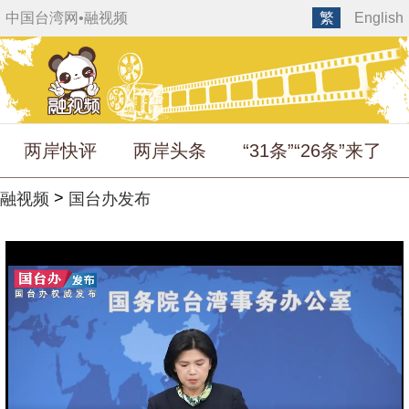
中国台湾网
•
融视频
繁
English
两岸快评
两岸头条
“31条”“26条”来了
>
融视频
国台办发布