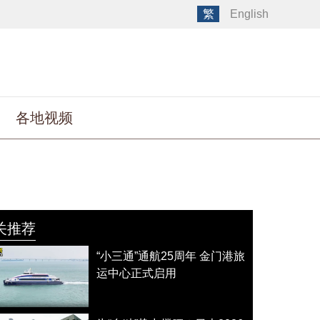
繁
English
各地视频
关推荐
“小三通”通航25周年 金门港旅
运中心正式启用