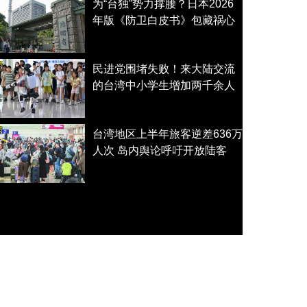
为“台独”势力撑腰？日本2026
年版《防卫白皮书》包藏祸心
民进党围堵失败！来大陆交流
的台湾中小学生增加两千余人
台湾地区上半年旅客逆差636万
人次 岛内舆论呼吁开放陆客