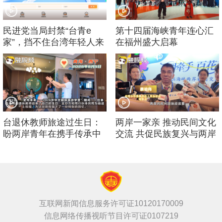
民进党当局封禁“台青e
第十四届海峡青年连心汇
家”，挡不住台湾年轻人来
在福州盛大启幕
大陆的脚步！
台退休教师旅途过生日：
两岸一家亲 推动民间文化
盼两岸青年在携手传承中
交流 共促民族复兴与两岸
华文化中增进友谊
繁荣稳定
互联网新闻信息服务许可证10120170009
信息网络传播视听节目许可证0107219