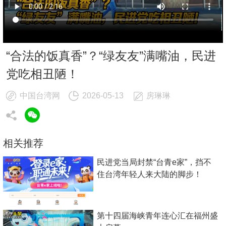
“合法的饭真香”？“绿友友”满嘴油，民进
党吃相丑陋！
中国台湾网
2026-05-13
房琳琳
相关推荐
民进党当局封禁“台青e家”，挡不
住台湾年轻人来大陆的脚步！
第十四届海峡青年连心汇在福州盛