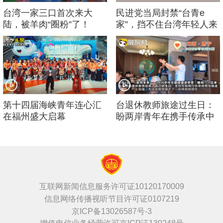
台湾一家三口首次来大
民进党当局封禁“台青e
陆，被羊肉“圈粉”了！
家”，挡不住台湾年轻人来
大陆的脚步！
第十四届海峡青年连心汇
台退休教师旅途过生日：
在福州盛大启幕
盼两岸青年在携手传承中
华文化中增进友谊
互联网新闻信息服务许可证10120170009
信息网络传播视听节目许可证0107219
京ICP备13026587号-3