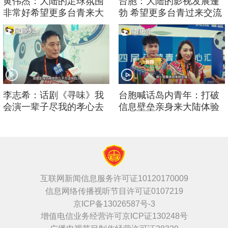
黄伟杰：大陆的足球氛围
台胞：大陆的影视发展蓬
非常好希望更多台青来大
勃 希望更多台青过来交流
陆参加
李志希：话剧《寻味》我
台胞喊话岛内青年：打破
会演一辈子尽我的孝心去
信息壁垒亲身来大陆体验
孝敬长辈
互联网新闻信息服务许可证10120170009
信息网络传播视听节目许可证0107219
京ICP备13026587号-3
增值电信业务经营许可京ICP证130248号