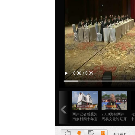
两岸记者感受河
2018海峡两岸
习
南乡村四十年变
周易文化论坛开
中
迁
幕
赞
踩
顶
0
踩
0