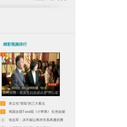
精彩视频排行
国民党团：蔡英文到美国还是“空心菜”
朱立伦“登陆”的三大看点
韩国女团T-ara唱《小苹果》 红色短裙
吸睛
张志军：决不能让两岸关系再遭折腾