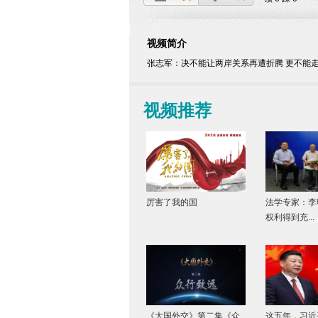
海峡两岸青年就
业创业基地在宁
视频简介
波授牌
张志军：决不能让两岸关系再遭折腾 更不能
视频推荐
厉害了我的国
法学专家：李
权利得到充...
《大国外交》第二集《众
这五年，习近