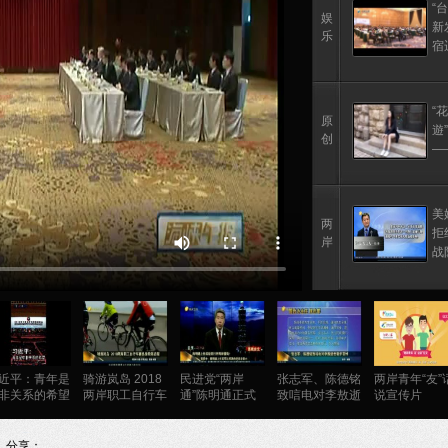
“
娱
新
乐
宿
探
级
“花
原
遊
创
—
美
两
拒
岸
战
近平：青年是
骑游岚岛 2018
民进党“两岸
张志军、陈德铭
两岸青年“友”
非关系的希望
两岸职工自行车
通”陈明通正式
致唁电对李敖逝
说宣传片
赛热身跨海启程
接任台陆委会主
世表示哀悼
委
分享：