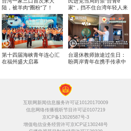
台湾一家三口首次来大
民进党当局封禁“台青e
陆，被羊肉“圈粉”了！
家”，挡不住台湾年轻人来
大陆的脚步！
第十四届海峡青年连心汇
台退休教师旅途过生日：
在福州盛大启幕
盼两岸青年在携手传承中
华文化中增进友谊
互联网新闻信息服务许可证10120170009
信息网络传播视听节目许可证0107219
京ICP备13026587号-3
增值电信业务经营许可京ICP证130248号