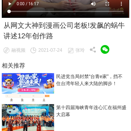
从网文大神到漫画公司老板!发飙的蜗牛
讲述12年创作路
融视频
2021-07-24
张玲
相关推荐
民进党当局封禁“台青e家”，挡不
住台湾年轻人来大陆的脚步！
第十四届海峡青年连心汇在福州盛
大启幕