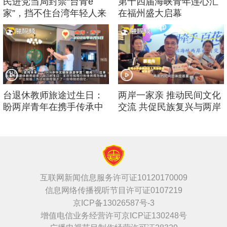
民进党当局封禁“台青e
第十四届海峡青年连心汇
家”，挡不住台湾年轻人来
在福州盛大启幕
大陆的脚步！
台退休教师旅途过生日：
两岸一家亲 推动民间文化
盼两岸青年在携手传承中
交流 共促民族复兴与两岸
华文化中增进友谊
繁荣稳定
互联网新闻信息服务许可证10120170009
信息网络传播视听节目许可证0107219
京ICP备13026587号-3
增值电信业务经营许可京ICP证130248号