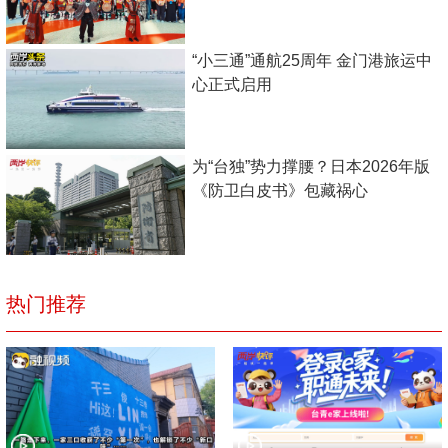
“小三通”通航25周年 金门港旅运中
心正式启用
为“台独”势力撑腰？日本2026年版
《防卫白皮书》包藏祸心
热门推荐