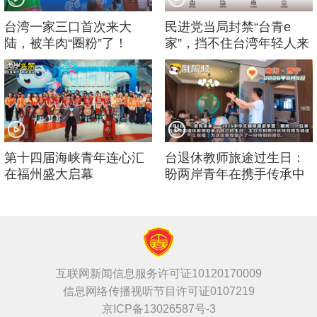
台湾一家三口首次来大
民进党当局封禁“台青e
陆，被羊肉“圈粉”了！
家”，挡不住台湾年轻人来
大陆的脚步！
第十四届海峡青年连心汇
台退休教师旅途过生日：
在福州盛大启幕
盼两岸青年在携手传承中
华文化中增进友谊
互联网新闻信息服务许可证10120170009
信息网络传播视听节目许可证0107219
京ICP备13026587号-3