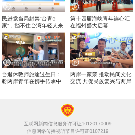
民进党当局封禁“台青e
第十四届海峡青年连心汇
家”，挡不住台湾年轻人来
在福州盛大启幕
大陆的脚步！
台退休教师旅途过生日：
两岸一家亲 推动民间文化
盼两岸青年在携手传承中
交流 共促民族复兴与两岸
华文化中增进友谊
繁荣稳定
互联网新闻信息服务许可证10120170009
信息网络传播视听节目许可证0107219