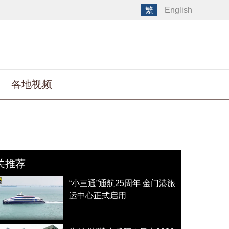
繁
English
各地视频
关推荐
“小三通”通航25周年 金门港旅
运中心正式启用