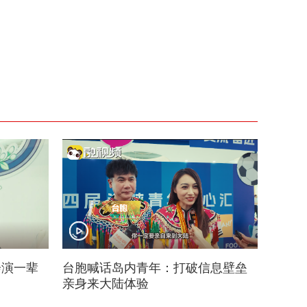
会演一辈
台胞喊话岛内青年：打破信息壁垒
亲身来大陆体验