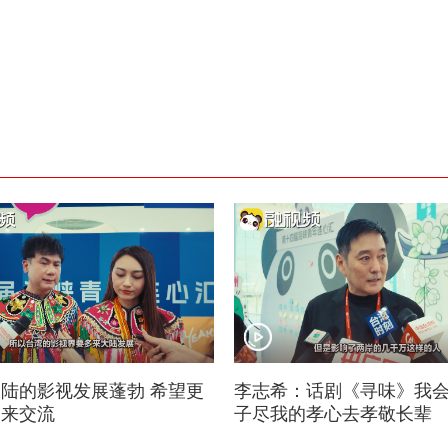
陆的影视发展蓬勃 希望更
李志希：话剧《寻味》我
过来交流
子尽我的孝心去孝敬长辈