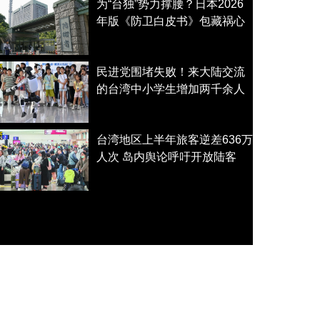
为“台独”势力撑腰？日本2026
年版《防卫白皮书》包藏祸心
民进党围堵失败！来大陆交流
的台湾中小学生增加两千余人
台湾地区上半年旅客逆差636万
人次 岛内舆论呼吁开放陆客